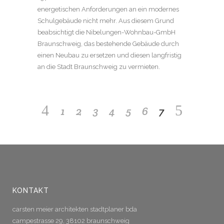
energetischen Anforderungen an ein modernes
Schulgebäude nicht mehr. Aus diesem Grund
beabsichtigt die Nibelungen-Wohnbau-GmbH
Braunschweig, das bestehende Gebäude durch
einen Neubau zu ersetzen und diesen langfristig
an die Stadt Braunschweig zu vermieten.
1
2
3
4
5
6
7
KONTAKT
carsten meier architekten stadtplaner bda
campestrasse 29, 38102 braunschweig