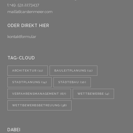
t.+49..531.2273437
mail[at]carstenmeier.com
ODER DIREKT HIER
kontaktformular
TAG-CLOUD
ARCHITEKTUR
(11)
BAULEITPLANUNG
(11)
STADTPLANUNG
(14)
STÄDTEBAU
(10)
VERFAHRENSMANAGEMENT
(67)
WETTBEWERBE
(4)
WETTBEWERBSBETREUUNG
(38)
DABEI