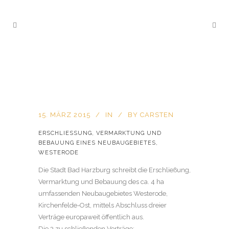
15. MÄRZ 2015
IN
BY
CARSTEN
ERSCHLIESSUNG, VERMARKTUNG UND B
EBAUUNG EINES NEUBAUGEBIETES, W
ESTERODE
Die Stadt Bad Harzburg schreibt die Erschließung,
Vermarktung und Bebauung des ca. 4 ha
umfassenden Neubaugebietes Westerode,
Kirchenfelde-Ost, mittels Abschluss dreier
Verträge europaweit öffentlich aus.
Die 3 zu schließenden Verträge: