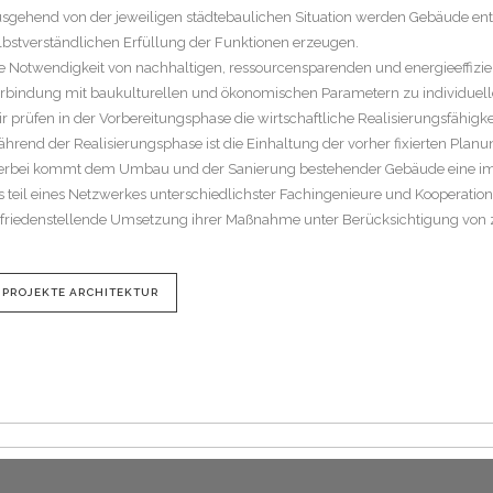
sgehend von der jeweiligen städtebaulichen Situation werden Gebäude entw
lbstverständlichen Erfüllung der Funktionen erzeugen.
e Notwendigkeit von nachhaltigen, ressourcensparenden und energieeffizient
rbindung mit baukulturellen und ökonomischen Parametern zu individuellen
r prüfen in der Vorbereitungsphase die wirtschaftliche Realisierungsfähigk
hrend der Realisierungsphase ist die Einhaltung der vorher fixierten Planu
erbei kommt dem Umbau und der Sanierung bestehender Gebäude eine im
s teil eines Netzwerkes unterschiedlichster Fachingenieure und Kooperati
friedenstellende Umsetzung ihrer Maßnahme unter Berücksichtigung von 
PROJEKTE ARCHITEKTUR