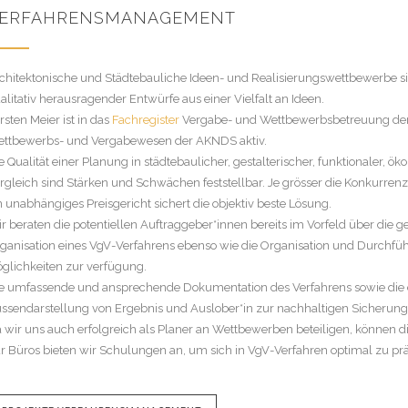
ERFAHRENSMANAGEMENT
chitektonische und Städtebauliche Ideen- und Realisierungswettbewerbe si
alitativ herausragender Entwürfe aus einer Vielfalt an Ideen.
rsten Meier ist in das
Fachregister
Vergabe- und Wettbewerbsbetreuung der 
ttbewerbs- und Vergabewesen der AKNDS aktiv.
e Qualität einer Planung in städtebaulicher, gestalterischer, funktionaler, 
rgleich sind Stärken und Schwächen feststellbar. Je grösser die Konkurren
n unabhängiges Preisgericht sichert die objektiv beste Lösung.
r beraten die potentiellen Auftraggeber*innen bereits im Vorfeld über die g
ganisation eines VgV-Verfahrens ebenso wie die Organisation und Durchf
glichkeiten zur verfügung.
e umfassende und ansprechende Dokumentation des Verfahrens sowie die ent
ssendarstellung von Ergebnis und Auslober*in zur nachhaltigen Sicherun
 wir uns auch erfolgreich als Planer an Wettbewerben beteiligen, können
r Büros bieten wir Schulungen an, um sich in VgV-Verfahren optimal zu pr