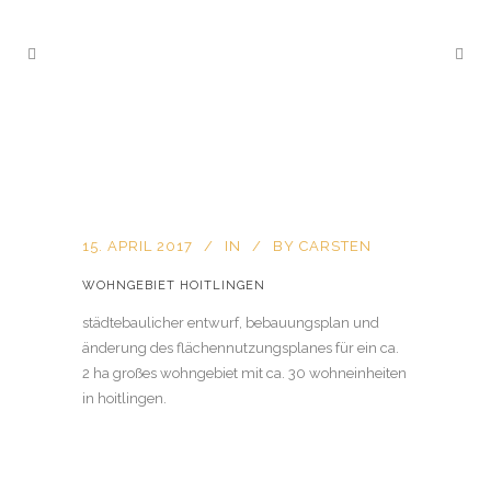
15. APRIL 2017
IN
BY
CARSTEN
WOHNGEBIET HOITLINGEN
städtebaulicher entwurf, bebauungsplan und
änderung des flächennutzungsplanes für ein ca.
2 ha großes wohngebiet mit ca. 30 wohneinheiten
in hoitlingen.