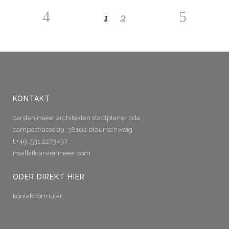
1
2
KONTAKT
carsten meier architekten stadtplaner bda
campestrasse 29, 38102 braunschweig
t.+49..531.2273437
mail[at]carstenmeier.com
ODER DIREKT HIER
kontaktformular