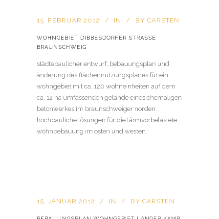
15. FEBRUAR 2012
IN
BY
CARSTEN
WOHNGEBIET DIBBESDORFER STRASSE B
RAUNSCHWEIG
städtebaulicher entwurf, bebauungsplan und
änderung des flächennutzungsplanes für ein
wohngebiet mit ca. 120 wohneinheiten auf dem
ca. 12 ha umfassenden gelände eines ehemaligen
betonwerkes im braunschweiger norden.
hochbauliche lösungen für die lärmvorbelastete
wohnbebauung im osten und westen.
15. JANUAR 2012
IN
BY
CARSTEN
BEBAUUNGSPLAN WOHNGEBIET LANGER KAMP