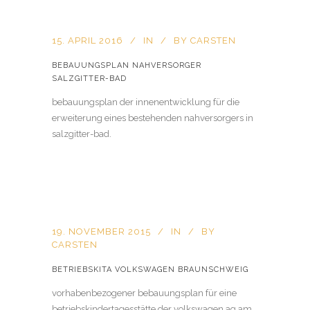
15. APRIL 2016
IN
BY
CARSTEN
BEBAUUNGSPLAN NAHVERSORGER
SALZGITTER-BAD
bebauungsplan der innenentwicklung für die
erweiterung eines bestehenden nahversorgers in
salzgitter-bad.
19. NOVEMBER 2015
IN
BY
CARSTEN
BETRIEBSKITA VOLKSWAGEN BRAUNSCHWEIG
vorhabenbezogener bebauungsplan für eine
betriebskindertagesstätte der volkswagen ag am