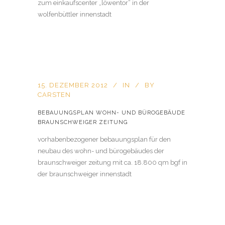
zum einkaufscenter „löwentor“ in der
wolfenbüttler innenstadt
15. DEZEMBER 2012
IN
BY
CARSTEN
BEBAUUNGSPLAN WOHN- UND BÜROGEBÄUDE
BRAUNSCHWEIGER ZEITUNG
vorhabenbezogener bebauungsplan für den
neubau des wohn- und bürogebäudes der
braunschweiger zeitung mit ca. 18.800 qm bgf in
der braunschweiger innenstadt