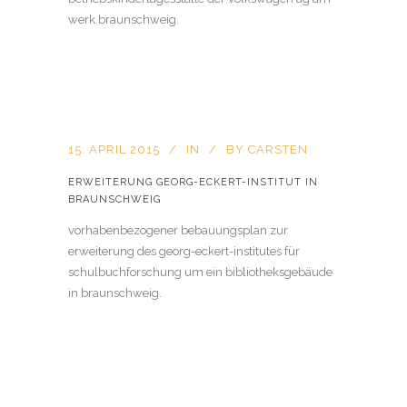
werk braunschweig.
15. APRIL 2015
IN
BY
CARSTEN
ERWEITERUNG GEORG-ECKERT-INSTITUT IN
BRAUNSCHWEIG
vorhabenbezogener bebauungsplan zur
erweiterung des georg-eckert-institutes für
schulbuchforschung um ein bibliotheksgebäude
in braunschweig.