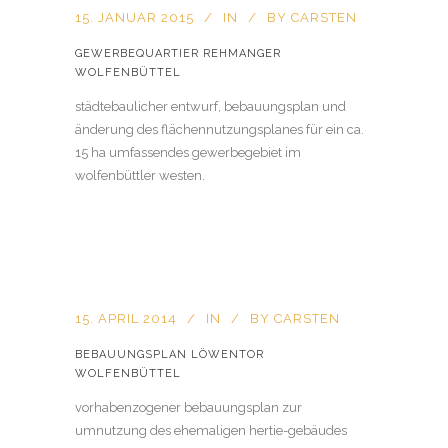
15. JANUAR 2015
IN
BY
CARSTEN
GEWERBEQUARTIER REHMANGER
WOLFENBÜTTEL
städtebaulicher entwurf, bebauungsplan und
änderung des flächennutzungsplanes für ein ca.
15 ha umfassendes gewerbegebiet im
wolfenbüttler westen.
15. APRIL 2014
IN
BY
CARSTEN
BEBAUUNGSPLAN LÖWENTOR
WOLFENBÜTTEL
vorhabenzogener bebauungsplan zur
umnutzung des ehemaligen hertie-gebäudes