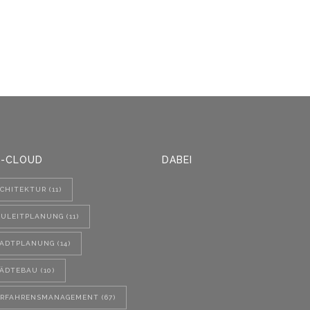
-CLOUD
DABEI
CHITEKTUR
(11)
AULEITPLANUNG
(11)
TADTPLANUNG
(14)
TÄDTEBAU
(10)
ERFAHRENSMANAGEMENT
(67)