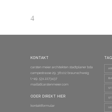
KONTAKT
TAG
carsten meier architekten stadtplaner bda
AR
campestrasse 29, 38102 braunschweig
t.+49..531.2273437
B
mail[at]carstenmeier.com
S
ODER DIREKT HIER
S
kontaktformular
V