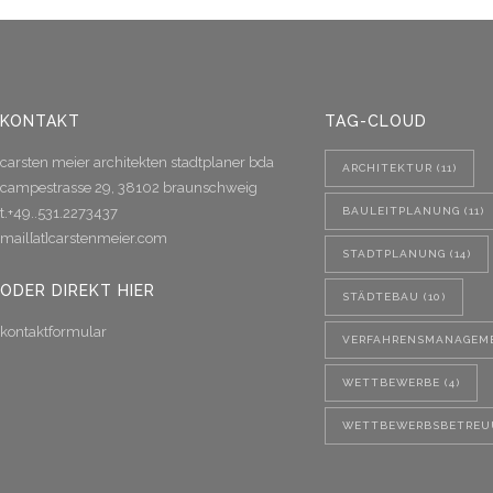
KONTAKT
TAG-CLOUD
carsten meier architekten stadtplaner bda
ARCHITEKTUR
(11)
campestrasse 29, 38102 braunschweig
t.+49..531.2273437
BAULEITPLANUNG
(11)
mail[at]carstenmeier.com
STADTPLANUNG
(14)
ODER DIREKT HIER
STÄDTEBAU
(10)
kontaktformular
VERFAHRENSMANAGEM
WETTBEWERBE
(4)
WETTBEWERBSBETREU