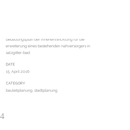
BEBAUUNGSPLAN
NAHVERSORGER
SALZGITTER-BAD
bebauungsplan der innenentwicklung für die
erweiterung eines bestehenden nahversorgers in
salzgitter-bad.
DATE
15. April 2016
CATEGORY
bauleitplanung, stadtplanung