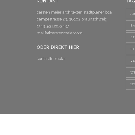
KONTAKT
TAG
carsten meier architekten stadtplaner bda
AR
campestrasse 29, 38102 braunschweig
t.+49..531.2273437
B
mail[at]carstenmeier.com
S
ODER DIREKT HIER
S
kontaktformular
V
W
W