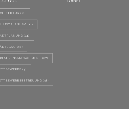
-CLOUD
DABEI
CHITEKTUR
(11)
AULEITPLANUNG
(11)
TADTPLANUNG
(14)
TÄDTEBAU
(10)
ERFAHRENSMANAGEMENT
(67)
ETTBEWERBE
(4)
ETTBEWERBSBETREUUNG
(38)