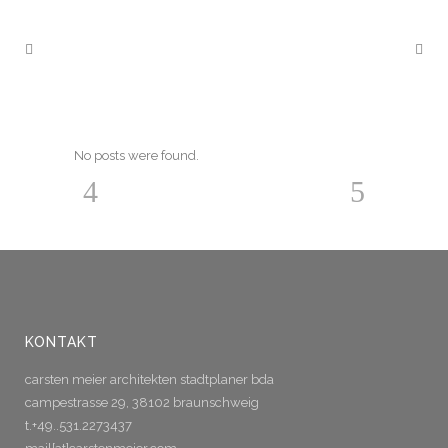
No posts were found.
KONTAKT
carsten meier architekten stadtplaner bda
campestrasse 29, 38102 braunschweig
t.+49..531.2273437