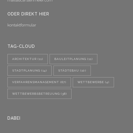
mail[at]carstenmeier.com
ODER DIREKT HIER
kontaktformular
TAG-CLOUD
ARCHITEKTUR
(11)
BAULEITPLANUNG
(11)
STADTPLANUNG
(14)
STÄDTEBAU
(10)
VERFAHRENSMANAGEMENT
(67)
WETTBEWERBE
(4)
WETTBEWERBSBETREUUNG
(38)
DABEI