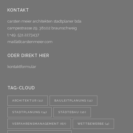
KONTAKT
carsten meier architekten stadtplaner bda
campestrasse 29, 38102 braunschweig
t.+49..531.2273437
mail[at]carstenmeier.com
ODER DIREKT HIER
kontaktformular
TAG-CLOUD
ARCHITEKTUR
(11)
BAULEITPLANUNG
(11)
STADTPLANUNG
(14)
STÄDTEBAU
(10)
VERFAHRENSMANAGEMENT
(67)
WETTBEWERBE
(4)