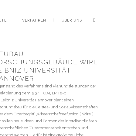
KTE
VERFAHREN
ÜBER UNS
EUBAU
ORSCHUNGSGEBÄUDE WIRE
EIBNIZ UNIVERSITÄT
ANNOVER
enstand des Verfahrens sind Planungsleistungen der
ektplanung gem. § 34 HOAI, LPH 2-8.
 Leibniz Universität Hannover plant einen
schungsbau für die Geistes- und Sozialwissenschaften
er dem Oberbegriff „Wissenschaftsreflexion („Wire“).
r sollen neue Ideen und Formen der interdisziplinären
senschaftlichen Zusammenarbeit entstehen und
esetzt werden. Hierfür ist eine große bauliche