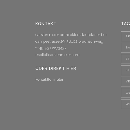
KONTAKT
TAG
carsten meier architekten stadtplaner bda
AR
campestrasse 29, 38102 braunschweig
t.+49..531.2273437
B
mail[at]carstenmeier.com
S
ODER DIREKT HIER
S
kontaktformular
V
W
W