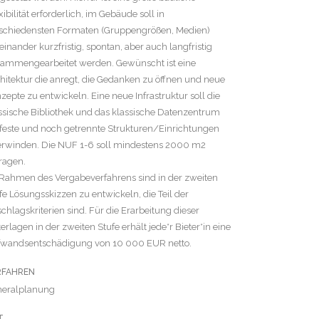
xibilität erforderlich, im Gebäude soll in
schiedensten Formaten (Gruppengrößen, Medien)
einander kurzfristig, spontan, aber auch langfristig
ammengearbeitet werden. Gewünscht ist eine
hitektur die anregt, die Gedanken zu öffnen und neue
zepte zu entwickeln. Eine neue Infrastruktur soll die
ssische Bibliothek und das klassische Datenzentrum
 feste und noch getrennte Strukturen/Einrichtungen
rwinden. Die NUF 1-6 soll mindestens 2000 m2
ragen.
Rahmen des Vergabeverfahrens sind in der zweiten
fe Lösungsskizzen zu entwickeln, die Teil der
chlagskriterien sind. Für die Erarbeitung dieser
erlagen in der zweiten Stufe erhält jede*r Bieter*in eine
wandsentschädigung von 10 000 EUR netto.
RFAHREN
neralplanung
T