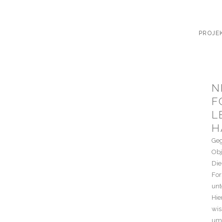
PROJE
N
F
L
H
Geg
Obj
Die
For
unt
Hie
wis
umg