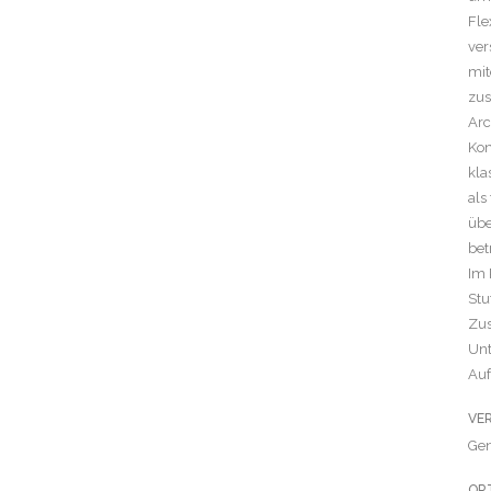
Fle
ver
mit
zus
Arc
Kon
kla
als
übe
bet
Im 
Stu
Zus
Unt
Auf
VE
Ge
OR