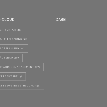
-CLOUD
DABEI
CHITEKTUR
(11)
AULEITPLANUNG
(11)
TADTPLANUNG
(14)
TÄDTEBAU
(10)
ERFAHRENSMANAGEMENT
(67)
ETTBEWERBE
(4)
ETTBEWERBSBETREUUNG
(38)