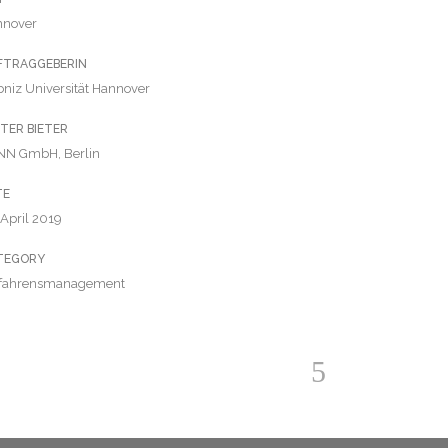
nnover
FTRAGGEBERIN
bniz Universität Hannover
TER BIETER
NN GmbH, Berlin
TE
 April 2019
TEGORY
rfahrensmanagement