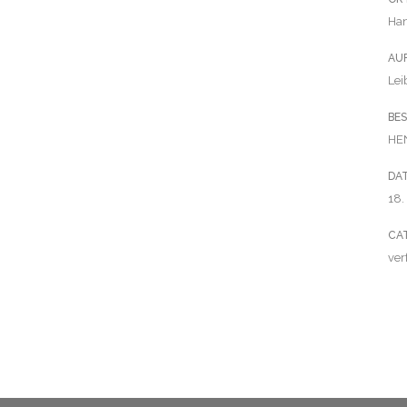
Ha
AU
Lei
BES
HE
DA
18.
CA
ve