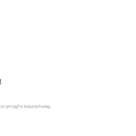
M
300 qm bgf in braunschweig.