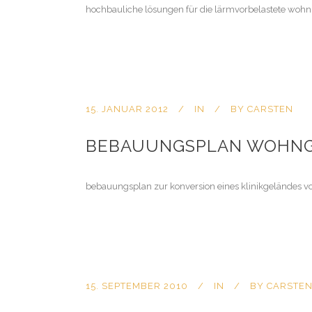
hochbauliche lösungen für die lärmvorbelastete woh
15. JANUAR 2012
IN
BY
CARSTEN
BEBAUUNGSPLAN WOHNG
bebauungsplan zur konversion eines klinikgeländes vo
15. SEPTEMBER 2010
IN
BY
CARSTE