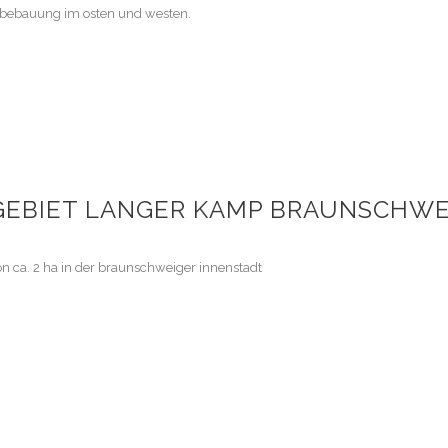
nbebauung im osten und westen.
EBIET LANGER KAMP BRAUNSCHWE
n ca. 2 ha in der braunschweiger innenstadt
N