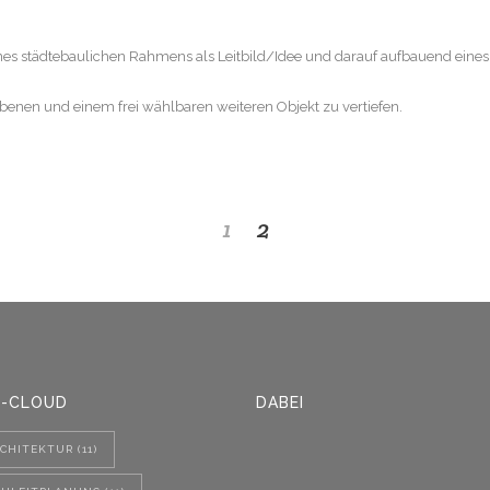
nes städtebaulichen Rahmens als Leitbild/Idee und darauf aufbauend ein
benen und einem frei wählbaren weiteren Objekt zu vertiefen.
1
2
-CLOUD
DABEI
CHITEKTUR
(11)