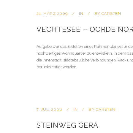
21. MÄRZ 2009
IN
BY
CARSTEN
VECHTESEE – OORDE NO
Aufgabe war das Erstellen eines Rahmenplanes für de
hochwertiges Wohnquartier zu entwickeln, in dem das 
die Innenstadt, städtebauliche Verbindungen, Rad- 
berücksichtigt werden.
7. JULI 2006
IN
BY
CARSTEN
STEINWEG GERA