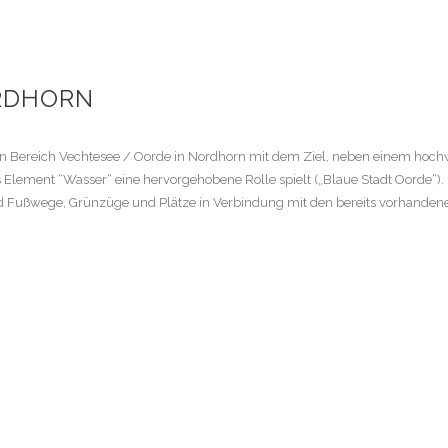
RDHORN
n Bereich Vechtesee / Oorde in Nordhorn mit dem Ziel, neben einem hochw
Element “Wasser“ eine hervorgehobene Rolle spielt („Blaue Stadt Oorde“).
und Fußwege, Grünzüge und Plätze in Verbindung mit den bereits vorhand