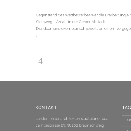
Gegenstand des Wettbewerbes war die Erarbeitung ei
Steinweg – Areals in der Geraer Altstadt.
Die Ideen sind exemplarisch jeweils an einem vorgege
.
KONTAKT
TAG
carsten meier architekten stadtplaner bda
AR
campestrasse 29, 38102 braunschweig