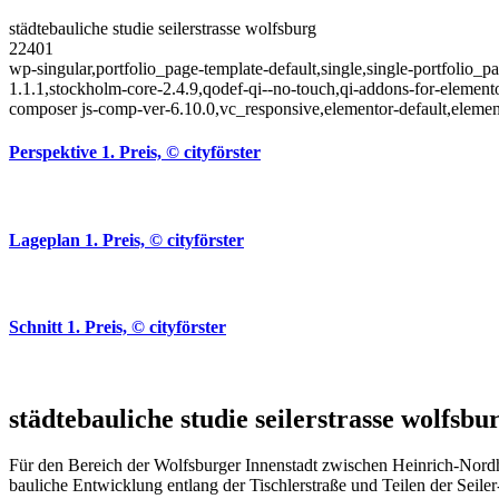
städtebauliche studie seilerstrasse wolfsburg
22401
wp-singular,portfolio_page-template-default,single,single-portfolio_
1.1.1,stockholm-core-2.4.9,qodef-qi--no-touch,qi-addons-for-eleme
composer js-comp-ver-6.10.0,vc_responsive,elementor-default,elemen
Perspektive 1. Preis, © cityförster
Lageplan 1. Preis, © cityförster
Schnitt 1. Preis, © cityförster
städtebauliche studie seilerstrasse wolfsbu
Für den Bereich der Wolfsburger Innenstadt zwischen Heinrich-Nordho
bauliche Entwicklung entlang der Tischlerstraße und Teilen der Seil