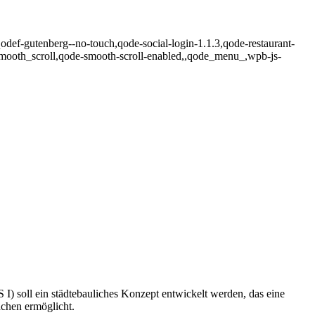
qodef-gutenberg--no-touch,qode-social-login-1.1.3,qode-restaurant-
smooth_scroll,qode-smooth-scroll-enabled,,qode_menu_,wpb-js-
I) soll ein städtebauliches Konzept entwickelt werden, das eine
ächen ermöglicht.