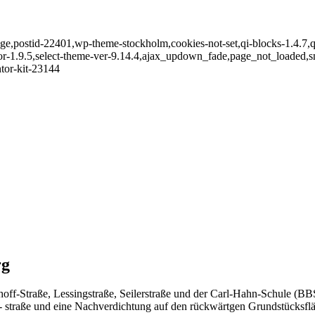
page,postid-22401,wp-theme-stockholm,cookies-not-set,qi-blocks-1.4.7,
ntor-1.9.5,select-theme-ver-9.14.4,ajax_updown_fade,page_not_loaded,
tor-kit-23144
rg
ff-Straße, Lessingstraße, Seilerstraße und der Carl-Hahn-Schule (BBS 
er- straße und eine Nachverdichtung auf den rückwärtgen Grundstücksfl