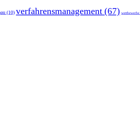
verfahrensmanagement
(67)
bau
(10)
wettbewerbe