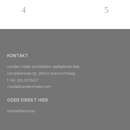
KONTAKT
carsten meier architekten stadtplaner bda
campestrasse 29, 38102 braunschweig
t.+49..531.2273437
mail[at]carstenmeier.com
ODER DIREKT HIER
kontaktformular