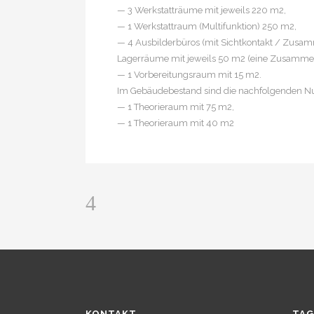
— 3 Werkstatträume mit jeweils 220 m2,
— 1 Werkstattraum (Multifunktion) 250 m2,
— 4 Ausbilderbüros (mit Sichtkontakt / Zusam
Lagerräume mit jeweils 50 m2 (eine Zusammen
— 1 Vorbereitungsraum mit 15 m2.
Im Gebäudebestand sind die nachfolgenden N
— 1 Theorieraum mit 75 m2,
— 1 Theorieraum mit 40 m2
KONTAKT
TAG