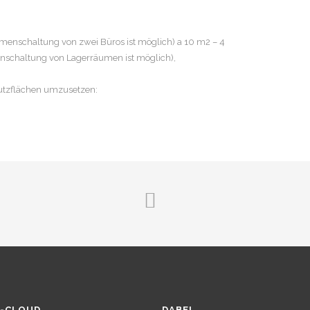
menschaltung von zwei Büros ist möglich) a 10 m2 – 4
schaltung von Lagerräumen ist möglich),
utzflächen umzusetzen:
-CLOUD
DABEI