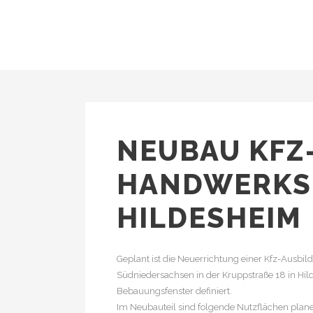
NEUBAU KFZ
HANDWERKS
HILDESHEIM
Geplant ist die Neuerrichtung einer Kfz-Ausb
Südniedersachsen in der Kruppstraße 18 in Hi
Bebauungsfenster definiert.
Im Neubauteil sind folgende Nutzflächen plan