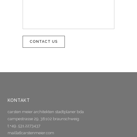
KONTAKT
carsten meier architekten stadtplaner bda
campestrasse 29, 38102 braunschweig
t.+49..531.2273437
mail[at]carstenmeier.com