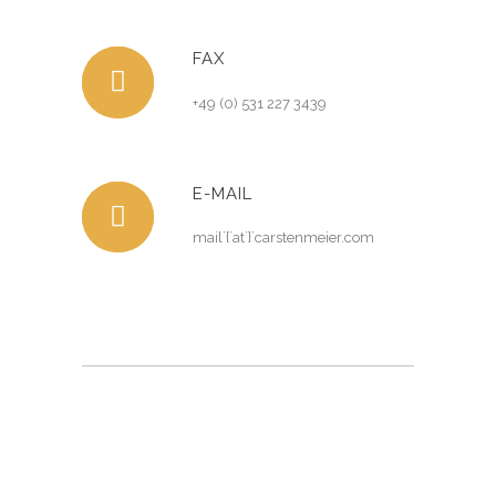
FAX
+49 (0) 531 227 3439
E-MAIL
mail`{`at`}`carstenmeier.com