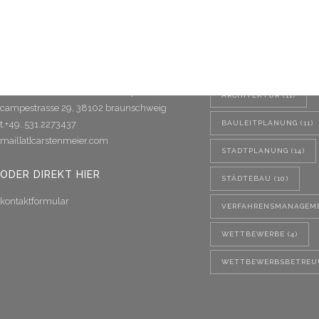
KONTAKT
TAG-CLOUD
carsten meier architekten stadtplaner bda
ARCHITEKTUR
(11)
campestrasse 29, 38102 braunschweig
t.+49..531.2273437
BAULEITPLANUNG
(11)
mail[at]carstenmeier.com
STADTPLANUNG
(14)
ODER DIREKT HIER
STÄDTEBAU
(10)
kontaktformular
VERFAHRENSMANAGEM
WETTBEWERBE
(4)
WETTBEWERBSBETREU